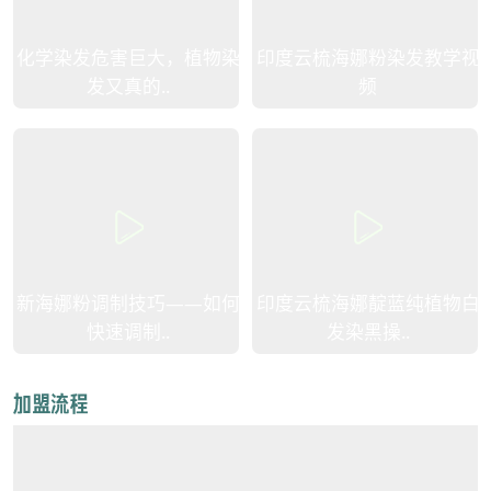
化学染发危害巨大，植物染
印度云梳海娜粉染发教学视
发又真的..
频
新海娜粉调制技巧——如何
印度云梳海娜靛蓝纯植物白
快速调制..
发染黑操..